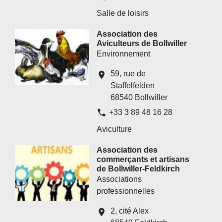
Salle de loisirs
Association des
Aviculteurs de Bollwiller
Environnement
59, rue de
location_on
Staffelfelden
68540 Bollwiller
phone
+33 3 89 48 16 28
Aviculture
Association des
commerçants et artisans
de Bollwiller-Feldkirch
Associations
professionnelles
2, cité Alex
location_on