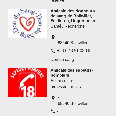
réserve
Amicale des donneurs
de sang de Bollwiller,
Feldkirch, Ungersheim
Santé / Recherche
-
location_on
68540 Bollwiller
phone
+33 6 48 91 03 16
Don de sang
Amicale des sapeurs-
pompiers
Associations
professionnelles
-
location_on
68540 Bollwiller
phone
-