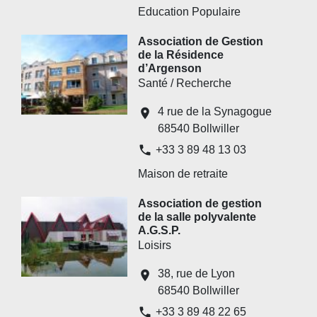
Education Populaire
Association de Gestion
de la Résidence
d’Argenson
Santé / Recherche
4 rue de la Synagogue
location_on
68540 Bollwiller
phone
+33 3 89 48 13 03
Maison de retraite
Association de gestion
de la salle polyvalente
A.G.S.P.
Loisirs
38, rue de Lyon
location_on
68540 Bollwiller
phone
+33 3 89 48 22 65