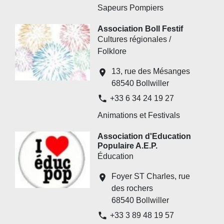
Sapeurs Pompiers
Association Boll Festif
Cultures régionales /
Folklore
13, rue des Mésanges
location_on
68540 Bollwiller
phone
+33 6 34 24 19 27
Animations et Festivals
Association d'Education
Populaire A.E.P.
Éducation
Foyer ST Charles, rue
location_on
des rochers
68540 Bollwiller
phone
+33 3 89 48 19 57