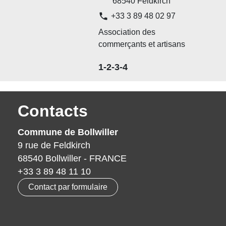
68540 Feldkirch
phone
+33 3 89 48 02 97
Association des
commerçants et artisans
1
-2
-3
-4
Contacts
Commune de Bollwiller
9 rue de Feldkirch
68540 Bollwiller - FRANCE
+33 3 89 48 11 10
Contact par formulaire