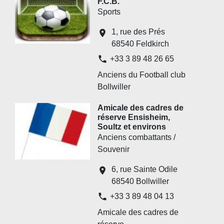
F.C.B.
Sports
1, rue des Prés
location_on
68540 Feldkirch
phone
+33 3 89 48 26 65
Anciens du Football club
Bollwiller
Amicale des cadres de
réserve Ensisheim,
Soultz et environs
Anciens combattants /
Souvenir
6, rue Sainte Odile
location_on
68540 Bollwiller
phone
+33 3 89 48 04 13
Amicale des cadres de