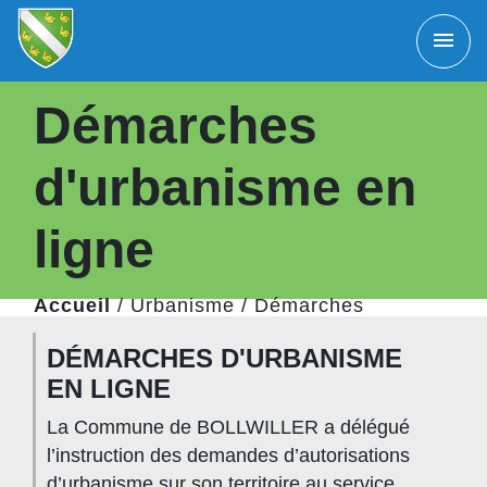
menu
Démarches
d'urbanisme en
ligne
Accueil
/
Urbanisme
/
Démarches
d'urbanisme en ligne
DÉMARCHES D'URBANISME
EN LIGNE
La Commune de BOLLWILLER a délégué
l’instruction des demandes d’autorisations
d’urbanisme sur son territoire au service