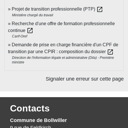
open_in_new
Projet de transition professionnelle (PTP)
Ministère chargé du travail
Recherche d'une offre de formation professionnelle
open_in_new
continue
Carif-Oref
Demande de prise en charge financière d'un CPF de
open_in_new
transition par une CPIR : composition du dossier
Direction de l'information légale et administrative (Dila) - Première
ministre
Signaler une erreur sur cette page
Contacts
Commune de Bollwiller
9 rue de Feldkirch