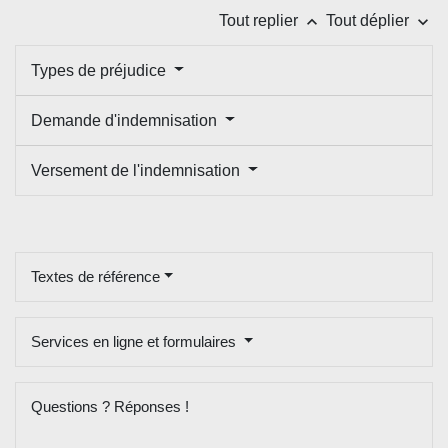
keyboard_arrow_up
keyboard_arrow_down
Tout replier
Tout déplier
Types de préjudice
Demande d'indemnisation
Versement de l'indemnisation
Textes de référence
Services en ligne et formulaires
Questions ? Réponses !