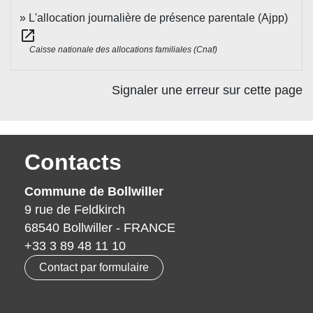
L'allocation journalière de présence parentale (Ajpp)
open_in_new
Caisse nationale des allocations familiales (Cnaf)
Signaler une erreur sur cette page
Contacts
Commune de Bollwiller
9 rue de Feldkirch
68540 Bollwiller - FRANCE
+33 3 89 48 11 10
Contact par formulaire