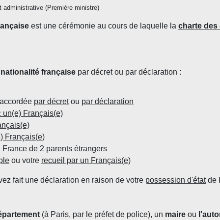
et administrative (Première ministre)
rançaise
est une cérémonie au cours de laquelle la
charte des 
nationalité française
par décret ou par déclaration :
e accordée
par décret
ou
par déclaration
 un(e) Français(e)
ançais(e)
) Français(e)
n France de 2 parents étrangers
ple
ou votre
recueil par un Français(e)
vez fait une déclaration en raison de votre
possession d'état
de 
département
(à Paris, par le préfet de police), un
maire
ou
l'auto