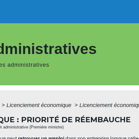
ministratives
s administratives
>
Licenciement économique
>
Licenciement économiqu
UE : PRIORITÉ DE RÉEMBAUCHE
et administrative (Première ministre)
que peut
retrouver un emploi
dans son entreprise lorsque cell