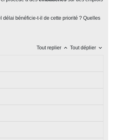
élai bénéficie-t-il de cette priorité ? Quelles
keyboard_arrow_up
keyboard_arrow_down
Tout replier
Tout déplier