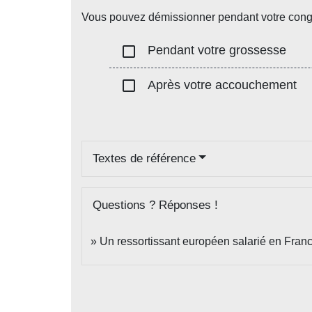
Vous pouvez démissionner pendant votre congé 
check_box_outline_blank
Pendant votre grossesse
check_box_outline_blank
Après votre accouchement
Textes de référence
Questions ? Réponses !
Un ressortissant européen salarié en France