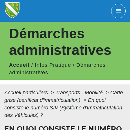
menu
Démarches
administratives
Accueil
/
Infos Pratique
/
Démarches
administratives
Accueil particuliers
>
Transports - Mobilité
>
Carte
grise (certificat d'immatriculation)
>
En quoi
consiste le numéro SIV (Système d'Immatriculation
des Véhicules) ?
EN QUOI CONSISTE LE NUMÉRO