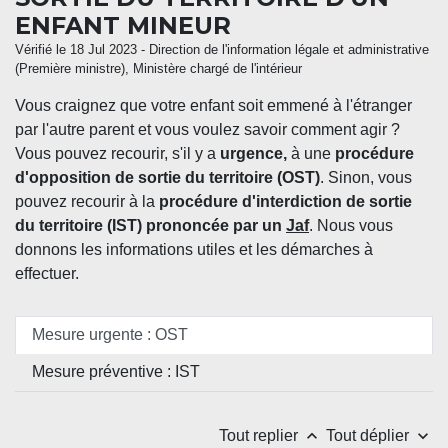
ENFANT MINEUR
Vérifié le 18 Jul 2023 - Direction de l'information légale et administrative
(Première ministre), Ministère chargé de l'intérieur
Vous craignez que votre enfant soit emmené à l'étranger
par l'autre parent et vous voulez savoir comment agir ?
Vous pouvez recourir, s'il y a
urgence,
à une
procédure
d'opposition de sortie du territoire (OST)
. Sinon, vous
pouvez recourir à la
procédure d'interdiction de sortie
du territoire (IST) prononcée par un
Jaf
. Nous vous
donnons les informations utiles et les démarches à
effectuer.
Mesure urgente : OST
Mesure préventive : IST
keyboard_arrow_up
keyboard_arrow_down
Tout replier
Tout déplier