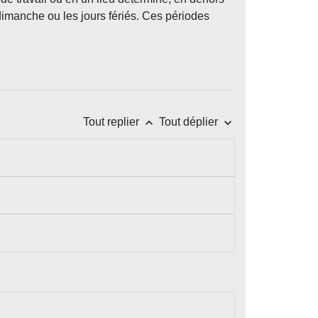
 dimanche ou les jours fériés. Ces périodes
keyboard_arrow_up
keyboard_arrow_down
Tout replier
Tout déplier