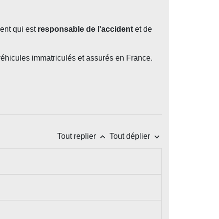
ent qui est
responsable de l'accident
et de
 véhicules immatriculés et assurés en France.
keyboard_arrow_up
keyboard_arrow_down
Tout replier
Tout déplier