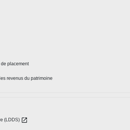
t de placement
les revenus du patrimoine
open_in_new
ire (LDDS)