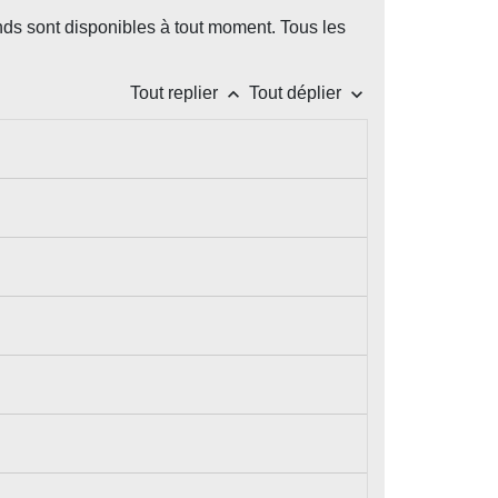
nds sont disponibles à tout moment. Tous les
keyboard_arrow_up
keyboard_arrow_down
Tout replier
Tout déplier