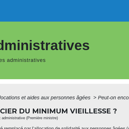
ministratives
s administratives
locations et aides aux personnes âgées
>
Peut-on encor
IER DU MINIMUM VIEILLESSE ?
et administrative (Première ministre)
 été remplacé par
l'allocation de solidarité aux personnes âgées 