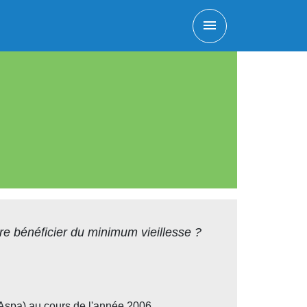
menu
e bénéficier du minimum vieillesse ?
(Aspa)
au cours de l'année 2006.