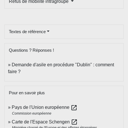
Refus de mobilité intragroupe
Textes de référence
Questions ? Réponses !
Demande d'asile en procédure "Dublin" : comment
faire ?
Pour en savoir plus
open_in_new
Pays de l'Union européenne
Commission européenne
open_in_new
Carte de l'Espace Schengen
Ministère chargé de l'Europe et des affaires étrangères