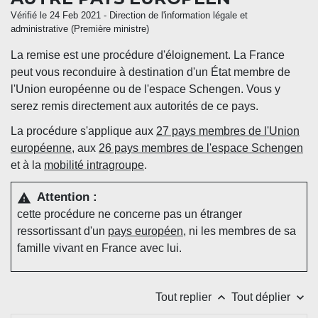
Vérifié le 24 Feb 2021 - Direction de l'information légale et
administrative (Première ministre)
La remise est une procédure d'éloignement. La France
peut vous reconduire à destination d'un État membre de
l'Union européenne ou de l'espace Schengen. Vous y
serez remis directement aux autorités de ce pays.
La procédure s'applique aux
27 pays membres de l'Union
européenne
, aux
26 pays membres de l'espace Schengen
et à la
mobilité intragroupe
.
Attention :
warning
cette procédure ne concerne pas un étranger
ressortissant d'un
pays européen
, ni les membres de sa
famille vivant en France avec lui.
keyboard_arrow_up
keyboard_arrow_down
Tout replier
Tout déplier