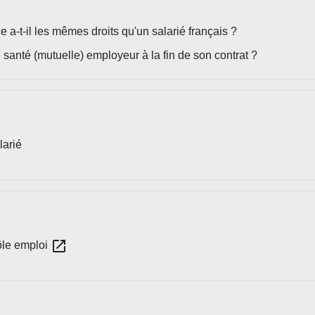
 a-t-il les mêmes droits qu'un salarié français ?
 santé (mutuelle) employeur à la fin de son contrat ?
larié
open_in_new
ôle emploi