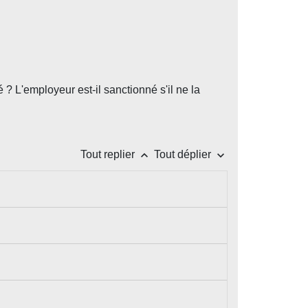
? L'employeur est-il sanctionné s'il ne la
keyboard_arrow_up
keyboard_arrow_down
Tout replier
Tout déplier