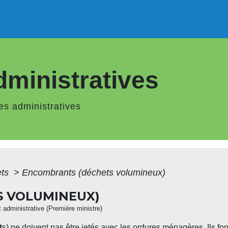
ministratives
s administratives
ets
>
Encombrants (déchets volumineux)
 VOLUMINEUX)
et administrative (Première ministre)
t
s) ne doivent pas être jetés avec les ordures ménagères. Ils fon