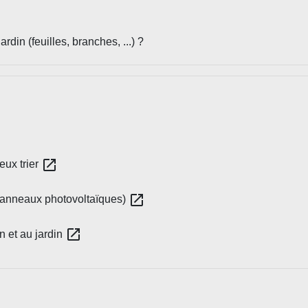
din (feuilles, branches, ...) ?
open_in_new
eux trier
open_in_new
 panneaux photovoltaïques)
open_in_new
n et au jardin