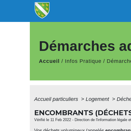
Démarches ad
Accueil
/
Infos Pratique
/
Démarche
Accueil particuliers
>
Logement
>
Déch
ENCOMBRANTS (DÉCHETS
Vérifié le 11 Feb 2022 - Direction de l'information légale 
Vos déchets volumineux (appelés
encombran