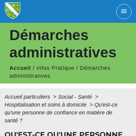
menu
Démarches
administratives
Accueil
/
Infos Pratique
/
Démarches
administratives
Accueil particuliers
>
Social - Santé
>
Hospitalisation et soins à domicile
>
Qu'est-ce
qu'une personne de confiance en matière de
santé ?
QU'EST-CE QU'UNE PERSONNE