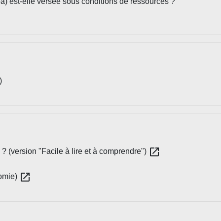
a) est-elle versée sous conditions de ressources ?
)
open_in_new
? (version "Facile à lire et à comprendre")
open_in_new
nomie)