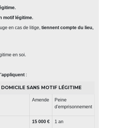
égitime.
n motif légitime.
juge en cas de litige,
tiennent compte du lieu,
gitime en soi.
s'appliquent
:
DOMICILE SANS MOTIF LÉGITIME
Amende
Peine
d'emprisonnement
15 000 €
1 an