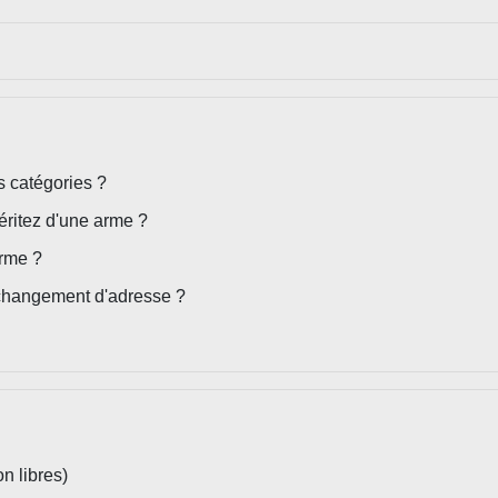
s catégories ?
éritez d'une arme ?
arme ?
n changement d'adresse ?
n libres)