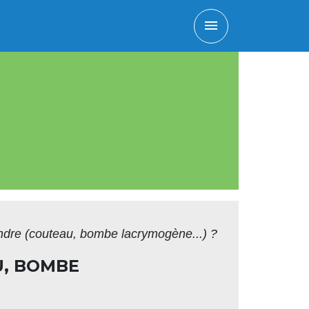
menu
ndre (couteau, bombe lacrymogène...) ?
U, BOMBE