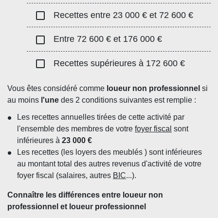
check_box_outline_blank
Recettes entre 23 000 € et 72 600 €
check_box_outline_blank
Entre 72 600 € et 176 000 €
check_box_outline_blank
Recettes supérieures à 172 600 €
Vous êtes considéré comme
loueur non professionnel
si
au moins
l'une
des 2 conditions suivantes est remplie :
Les recettes annuelles tirées de cette activité par
l'ensemble des membres de votre
foyer fiscal
sont
inférieures à
23 000 €
Les recettes (les loyers des meublés ) sont inférieures
au montant total des autres revenus d'activité de votre
foyer fiscal (salaires, autres
BIC
...).
Connaître les différences entre loueur non
professionnel et loueur professionnel