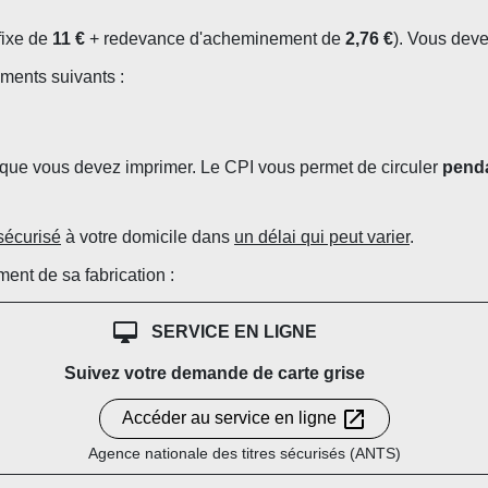
fixe de
11 €
+ redevance d'acheminement de
2,76 €
). Vous dev
éments suivants :
), que vous devez imprimer. Le CPI vous permet de circuler
penda
 sécurisé
à votre domicile dans
un délai qui peut varier
.
ment de sa fabrication :
desktop_mac
SERVICE EN LIGNE
Suivez votre demande de carte grise
open_in_new
Accéder au service en ligne
Agence nationale des titres sécurisés (ANTS)