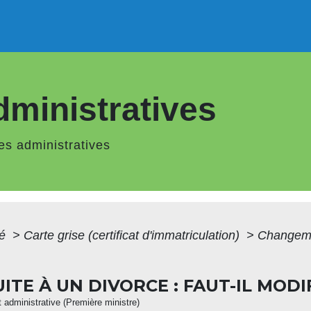
ministratives
s administratives
té
>
Carte grise (certificat d'immatriculation)
>
Changemen
E À UN DIVORCE : FAUT-IL MODIF
et administrative (Première ministre)