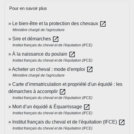
Pour en savoir plus
open_in_new
Le bien-être et la protection des chevaux
Ministère chargé de l'agriculture
open_in_new
Sire et démarches
Institut français du cheval et de l'équitation (IFCE)
open_in_new
À la naissance du poulain
Institut français du cheval et de l'équitation (IFCE)
open_in_new
Acheter un cheval : mode d'emploi
Ministère chargé de l'agriculture
Carte d’immatriculation et propriété d'un équidé : les
open_in_new
démarches à accomplir
Institut français du cheval et de l'équitation (IFCE)
open_in_new
Mort d’un équidé & Équarrissage
Institut français du cheval et de l'équitation (IFCE)
open_in_new
Institut français du cheval et de l'équitation (IFCE)
Institut français du cheval et de l'équitation (IFCE)