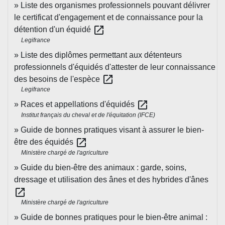
Liste des organismes professionnels pouvant délivrer
le certificat d'engagement et de connaissance pour la
open_in_new
détention d'un équidé
Legifrance
Liste des diplômes permettant aux détenteurs
professionnels d'équidés d'attester de leur connaissance
open_in_new
des besoins de l'espèce
Legifrance
open_in_new
Races et appellations d'équidés
Institut français du cheval et de l'équitation (IFCE)
Guide de bonnes pratiques visant à assurer le bien-
open_in_new
être des équidés
Ministère chargé de l'agriculture
Guide du bien-être des animaux : garde, soins,
dressage et utilisation des ânes et des hybrides d'ânes
open_in_new
Ministère chargé de l'agriculture
Guide de bonnes pratiques pour le bien-être animal :