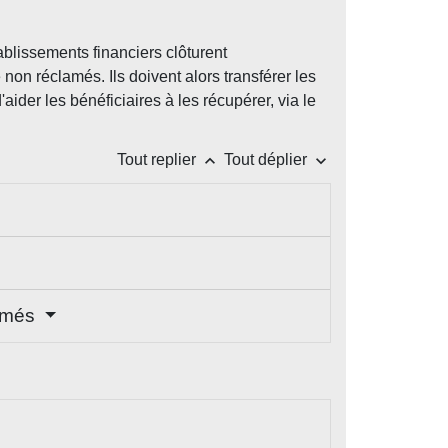
ablissements financiers clôturent
non réclamés. Ils doivent alors transférer les
der les bénéficiaires à les récupérer, via le
keyboard_arrow_up
keyboard_arrow_down
Tout replier
Tout déplier
lamés