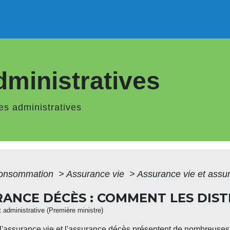
ministratives
s administratives
 Consommation
>
Assurance vie
>
Assurance vie et assu
RANCE DÉCÈS : COMMENT LES DIST
et administrative (Première ministre)
l'assurance vie et l'assurance décès présentent de nombreuses d