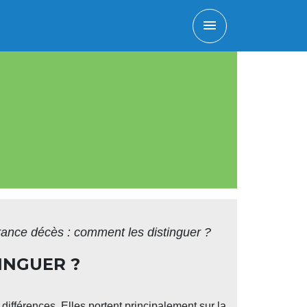
menu
rance décès : comment les distinguer ?
INGUER ?
ifférences. Elles portent principalement sur la