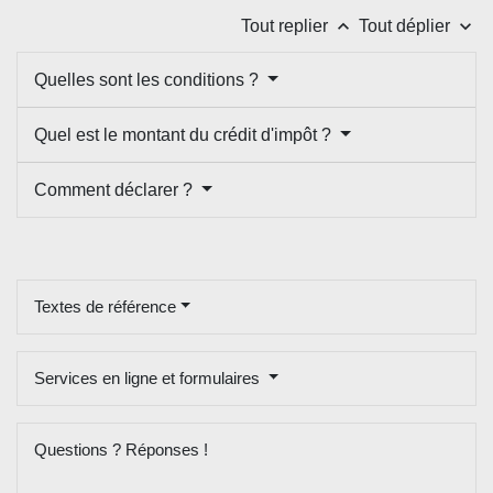
keyboard_arrow_up
keyboard_arrow_down
Tout replier
Tout déplier
Quelles sont les conditions ?
Quel est le montant du crédit d'impôt ?
Comment déclarer ?
Textes de référence
Services en ligne et formulaires
Questions ? Réponses !