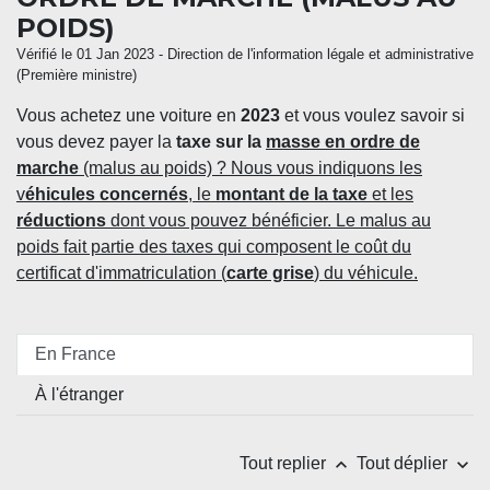
POIDS)
Vérifié le 01 Jan 2023 - Direction de l'information légale et administrative
(Première ministre)
Vous achetez une voiture en
2023
et vous voulez savoir si
vous devez payer la
taxe sur la
masse en ordre de
marche
(malus au poids) ? Nous vous indiquons les
v
éhicules concernés
, le
montant de la taxe
et les
réductions
dont vous pouvez bénéficier. Le malus au
poids fait partie des taxes qui composent le coût du
certificat d'immatriculation (
carte grise
) du véhicule.
En France
À l'étranger
keyboard_arrow_up
keyboard_arrow_down
Tout replier
Tout déplier