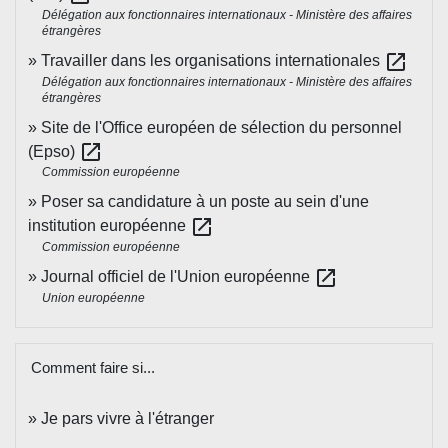
Délégation aux fonctionnaires internationaux - Ministère des affaires
étrangères
open_in_new
Travailler dans les organisations internationales
Délégation aux fonctionnaires internationaux - Ministère des affaires
étrangères
Site de l'Office européen de sélection du personnel
open_in_new
(Epso)
Commission européenne
Poser sa candidature à un poste au sein d'une
open_in_new
institution européenne
Commission européenne
open_in_new
Journal officiel de l'Union européenne
Union européenne
Comment faire si...
Je pars vivre à l'étranger