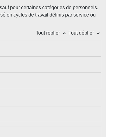
 sauf pour certaines catégories de personnels.
é en cycles de travail définis par service ou
keyboard_arrow_up
keyboard_arrow_down
Tout replier
Tout déplier