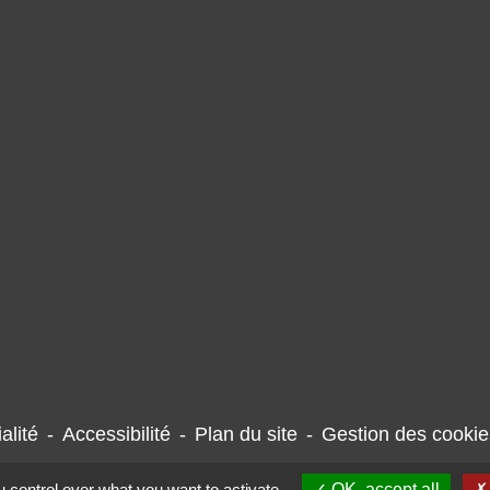
alité
-
Accessibilité
-
Plan du site
-
Gestion des cookie
 control over what you want to activate
OK, accept all