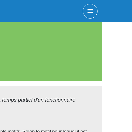
menu
à temps partiel d'un fonctionnaire
nts motifs. Selon le motif pour lequel il est