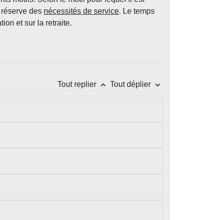
s réserve des
nécessités de service
. Le temps
on et sur la retraite.
keyboard_arrow_up
keyboard_arrow_down
Tout replier
Tout déplier