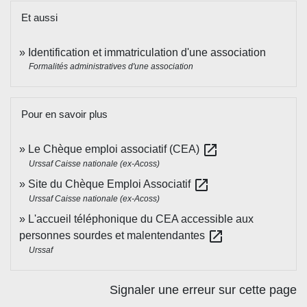
Et aussi
Identification et immatriculation d'une association
Formalités administratives d'une association
Pour en savoir plus
open_in_new
Le Chèque emploi associatif (CEA)
Urssaf Caisse nationale (ex-Acoss)
open_in_new
Site du Chèque Emploi Associatif
Urssaf Caisse nationale (ex-Acoss)
L'accueil téléphonique du CEA accessible aux
open_in_new
personnes sourdes et malentendantes
Urssaf
Signaler une erreur sur cette page