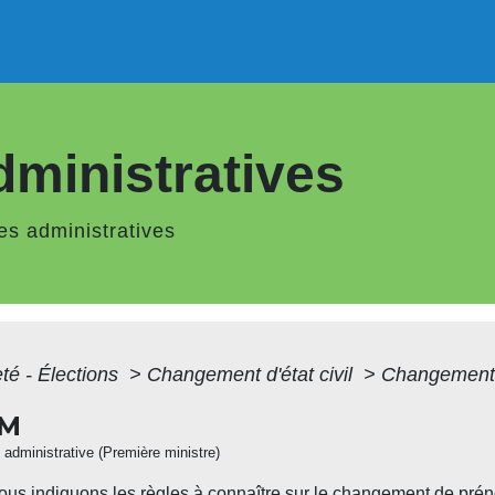
ministratives
s administratives
té - Élections
>
Changement d'état civil
>
Changement
OM
et administrative (Première ministre)
us indiquons les règles à connaître sur le changement de prénom