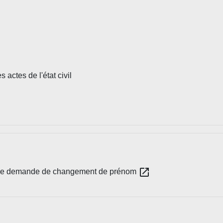
actes de l'état civil
open_in_new
res de demande de changement de prénom