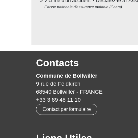
Victime d'un accident ? Déclarez-le à l'A
Caisse nationale d'assurance maladie (Cnam)
Contacts
Commune de Bollwiller
9 rue de Feldkirch
68540 Bollwiller - FRANCE
+33 3 89 48 11 10
Contact par formulaire
Liens Utiles