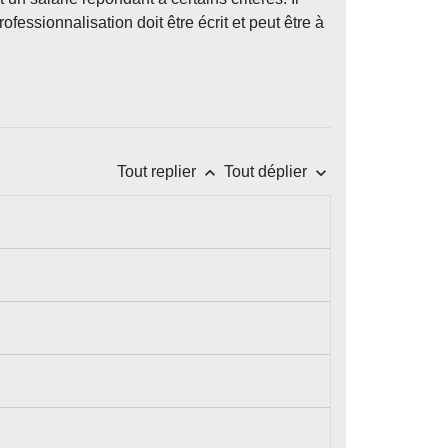
ofessionnalisation doit être écrit et peut être à
keyboard_arrow_up
keyboard_arrow_down
Tout replier
Tout déplier