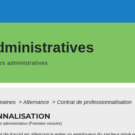
ministratives
s administratives
maines
>
Alternance
>
Contrat de professionnalisation
NNALISATION
et administrative (Première ministre)
t de travail en alternance entre un employeur du secteur privé et 