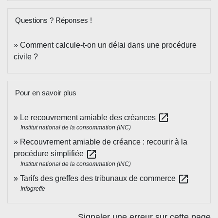
Questions ? Réponses !
Comment calcule-t-on un délai dans une procédure
civile ?
Pour en savoir plus
open_in_new
Le recouvrement amiable des créances
Institut national de la consommation (INC)
Recouvrement amiable de créance : recourir à la
open_in_new
procédure simplifiée
Institut national de la consommation (INC)
open_in_new
Tarifs des greffes des tribunaux de commerce
Infogreffe
Signaler une erreur sur cette page