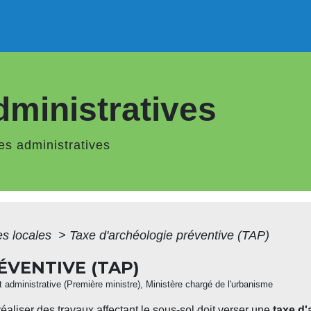
ministratives
s administratives
es locales
>
Taxe d'archéologie préventive (TAP)
ÉVENTIVE (TAP)
 et administrative (Première ministre), Ministère chargé de l'urbanisme
réaliser des travaux affectant le sous-sol doit verser une
taxe d'