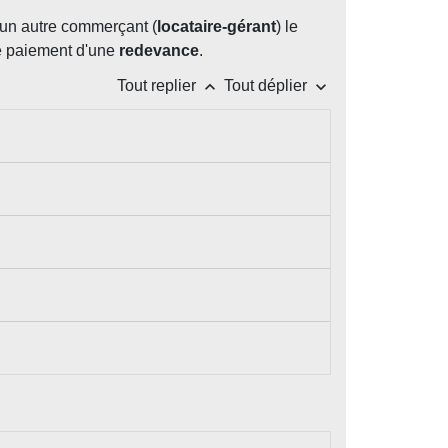
 un autre commerçant (
locataire-gérant
) le
le paiement d'une
redevance
.
keyboard_arrow_up
keyboard_arrow_down
Tout replier
Tout déplier