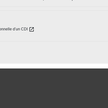
open_in_new
ionnelle d'un CDI