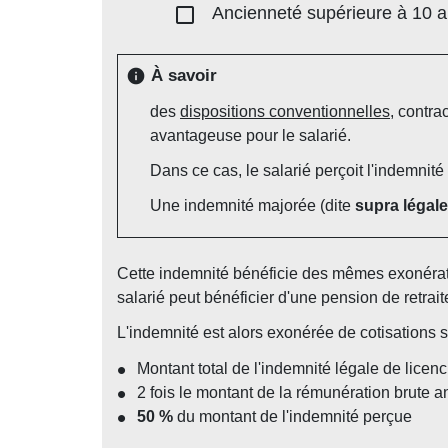
check_box_outline_blank
Ancienneté supérieure à 10 
À savoir
info
des
dispositions conventionnelles
, contra
avantageuse pour le salarié.
Dans ce cas, le salarié perçoit l'indemnité
Une indemnité majorée (dite
supra légale
Cette indemnité bénéficie des mêmes exonératio
salarié peut bénéficier d'une pension de retrait
L'indemnité est alors exonérée de cotisations so
Montant total de l'indemnité légale de licen
2 fois le montant de la rémunération brute 
50 %
du montant de l'indemnité perçue