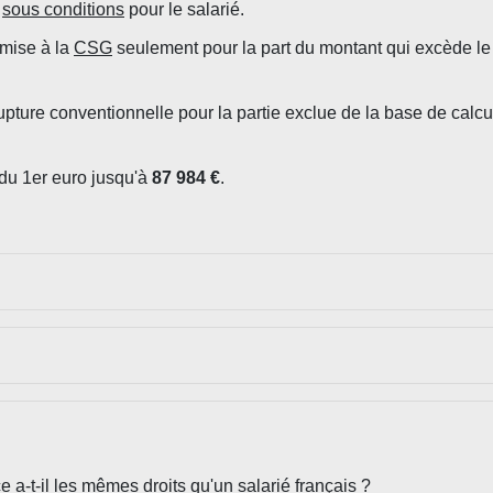
u
sous conditions
pour le salarié.
umise à la
CSG
seulement pour la part du montant qui excède le
pture conventionnelle pour la partie exclue de la base de calcul
 du 1
er
euro jusqu'à
87 984 €
.
 a-t-il les mêmes droits qu'un salarié français ?