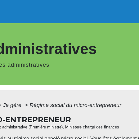
ministratives
s administratives
>
Je gère
>
Régime social du micro-entrepreneur
RO-ENTREPRENEUR
 et administrative (Première ministre), Ministère chargé des finances
mis au régime social appelé micro-social. Vous êtes également 