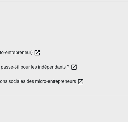
open_in_new
uto-entrepreneur)
open_in_new
 passe-t-il pour les indépendants ?
open_in_new
tions sociales des micro-entrepreneurs