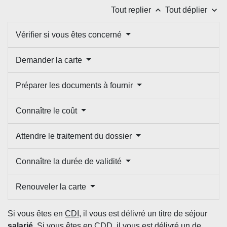
keyboard_arrow_up
keyboard_arrow_down
Tout replier
Tout déplier
Vérifier si vous êtes concerné
Demander la carte
Préparer les documents à fournir
Connaître le coût
Attendre le traitement du dossier
Connaître la durée de validité
Renouveler la carte
Si vous êtes en
CDI
, il vous est délivré un titre de séjour
salarié
. Si vous êtes en
CDD
, il vous est délivré un de