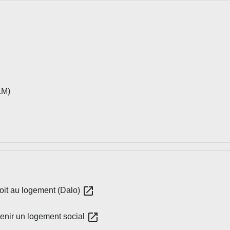
LM)
open_in_new
droit au logement (Dalo)
open_in_new
tenir un logement social