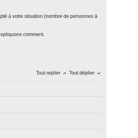
té à votre situation (nombre de personnes à
 expliquons comment.
keyboard_arrow_up
keyboard_arrow_down
Tout replier
Tout déplier