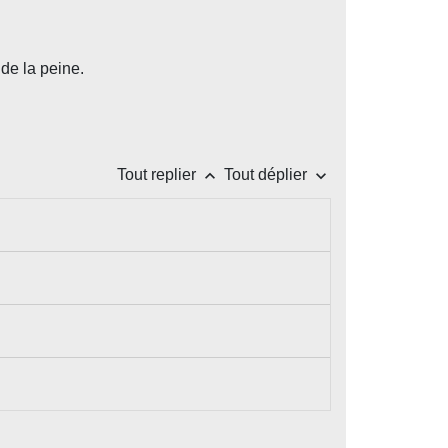
de la peine.
keyboard_arrow_up
keyboard_arrow_down
Tout replier
Tout déplier