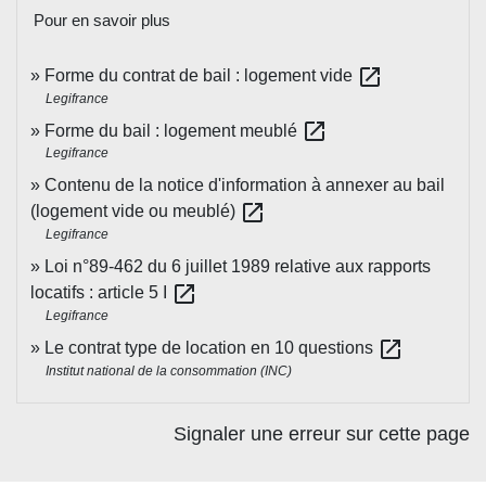
Pour en savoir plus
open_in_new
Forme du contrat de bail : logement vide
Legifrance
open_in_new
Forme du bail : logement meublé
Legifrance
Contenu de la notice d'information à annexer au bail
open_in_new
(logement vide ou meublé)
Legifrance
Loi n°89-462 du 6 juillet 1989 relative aux rapports
open_in_new
locatifs : article 5 I
Legifrance
open_in_new
Le contrat type de location en 10 questions
Institut national de la consommation (INC)
Signaler une erreur sur cette page