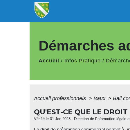
Démarches ad
Accueil
/
Infos Pratique
/
Démarche
Accueil professionnels
>
Baux
>
Bail c
QU'EST-CE QUE LE DROI
Vérifié le 01 Jan 2023 - Direction de l'information légale 
Le droit de préemption commercial permet à un