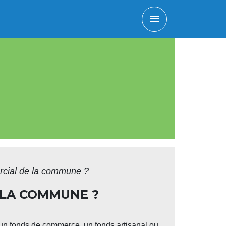
menu
ercial de la commune ?
E LA COMMUNE ?
 un fonds de commerce, un fonds artisanal ou