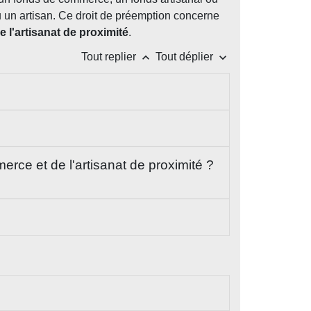
 un artisan. Ce droit de préemption concerne
l'artisanat de proximité
.
keyboard_arrow_up
keyboard_arrow_down
Tout replier
Tout déplier
ce et de l'artisanat de proximité ?