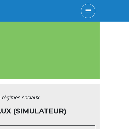
menu
es régimes sociaux
AUX (SIMULATEUR)