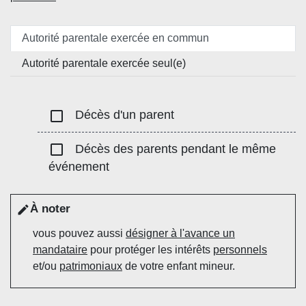
Autorité parentale exercée en commun
Autorité parentale exercée seul(e)
check_box_outline_blank
Décès d'un parent
check_box_outline_blank
Décès des parents pendant le même
événement
À noter
edit
vous pouvez aussi
désigner à l'avance un
mandataire
pour protéger les intérêts
personnels
et/ou
patrimoniaux
de votre enfant mineur.